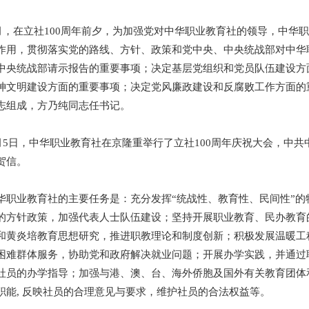
年4月，在立社100周年前夕，为加强党对中华职业教育社的领导，中
作用，贯彻落实党的路线、方针、政策和党中央、中央统战部对中华
中央统战部请示报告的重要事项；决定基层党组织和党员队伍建设方
神文明建设方面的重要事项；决定党风廉政建设和反腐败工作方面的
志组成，方乃纯同志任书记。
年5月5日，中华职业教育社在京隆重举行了立社100周年庆祝大会，中
贺信。
华职业教育社的主要任务是：充分发挥“统战性、教育性、民间性”
的方针政策，加强代表人士队伍建设；坚持开展职业教育、民办教育
和黄炎培教育思想研究，推进职教理论和制度创新；积极发展温暖工
困难群体服务，协助党和政府解决就业问题；开展办学实践，并通过
社员的办学指导；加强与港、澳、台、海外侨胞及国外有关教育团体
职能, 反映社员的合理意见与要求，维护社员的合法权益等。