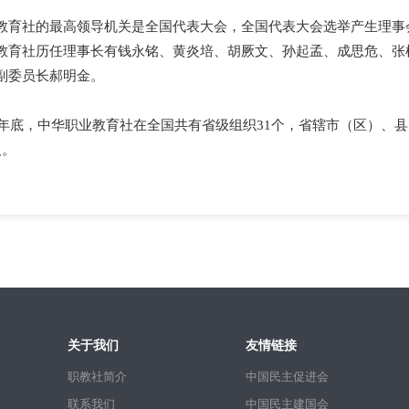
教育社的最高领导机关是全国代表大会，全国代表大会选举产生理事
教育社历任理事长有钱永铭、黄炎培、胡厥文、孙起孟、成思危、张
副委员长郝明金。
17年底，中华职业教育社在全国共有省级组织31个，省辖市（区）、县、
人。
关于我们
友情链接
职教社简介
中国民主促进会
联系我们
中国民主建国会